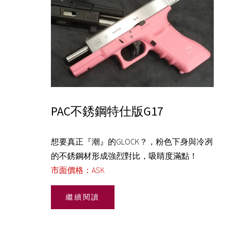
PAC不銹鋼特仕版G17
想要真正『潮』的GLOCK？，粉色下身與冷冽
的不銹鋼材形成強烈對比，吸睛度滿點！
市面價格：ASK
繼續閱讀