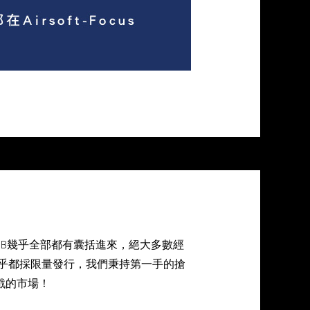
BB幾乎全部都有囊括進來，絕大多數經
乎都採限量發行，我們秉持第一手的搶
戲的市場！