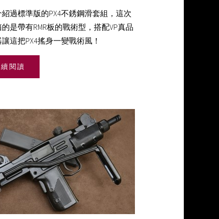
介紹過標準版的PX4不銹鋼滑套組，這次
的是帶有RMR板的戰術型，搭配VP真品
讓這把PX4搖身一變戰術風！
繼續閱讀