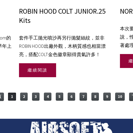
ROBIN HOOD COLT JUNIOR.25
NOR
Kits
本次要
說，
tom的
套件手工拋光噴沙再另行拋髮絲紋，並非
著處
早年上
ROBIN HOOD出廠外觀，木柄質感也相當漂
亮，搭配COLT金色徽章顯得貴氣許多！
繼續閱讀
頁
1
2
3
4
5
6
7
8
9
10