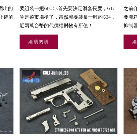
後面出的
要組裝一把GLOCK首先要決定滑套長度，G17
之前
正確的
算是菜市場槍了，當然就要裝長一吋的G34，
要開箱
近兩萬台幣的代價絕對物有所值！
抑制器
繼續閱讀