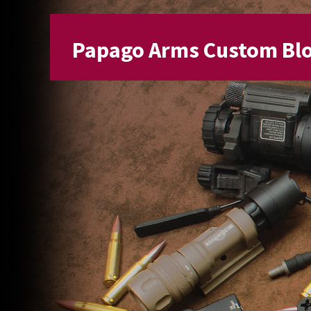
Papago Arms Custom Bl