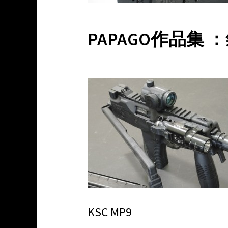
PAPAGO作品集
KSC MP9