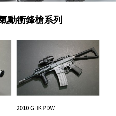
 ：氣動衝鋒槍系列
2010 GHK PDW