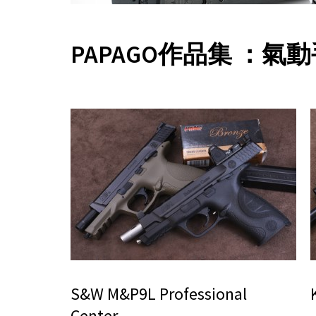
PAPAGO作品集 ：氣
S&W M&P9L Professional
Center