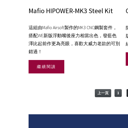
Mafio HIPOWER-MK3 Steel Kit
這組由Mafio Airsoft製作的MK3 CNC鋼製套件，
搭配WE新版浮動嘴後座力相當出色，發藍色
澤比起前作更為亮眼，喜歡大威力老款的可別
錯過！
繼續閱讀
上一頁
1