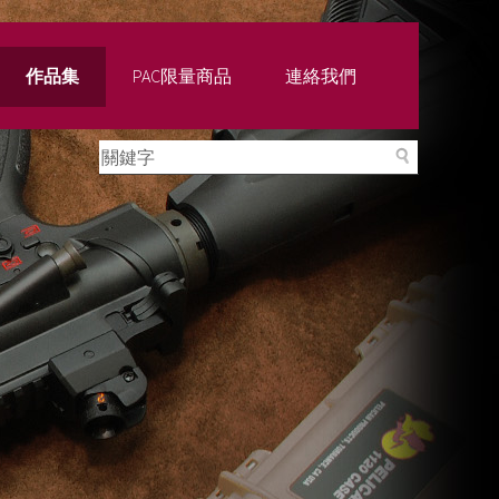
作品集
PAC限量商品
連絡我們