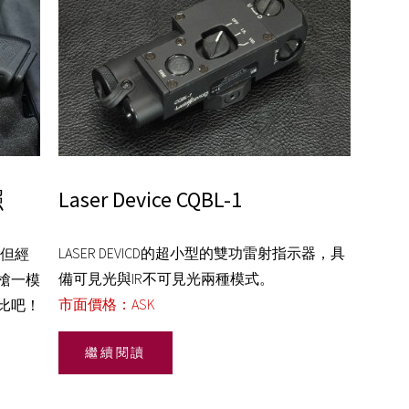
照
Laser Device CQBL-1
LASER DEVICD的超小型的雙功雷射指示器，具
，但經
備可見光與IR不可見光兩種模式。
槍一模
市面價格：ASK
比吧！
繼續閱讀