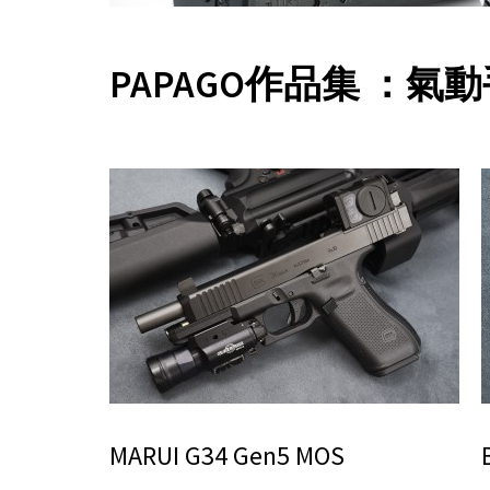
PAPAGO作品集 ：氣
MARUI G34 Gen5 MOS