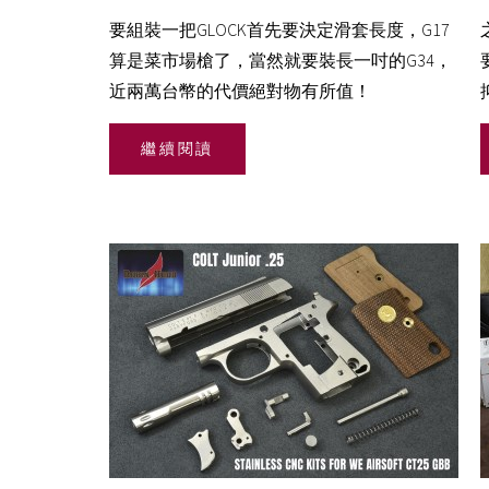
要組裝一把GLOCK首先要決定滑套長度，G17
算是菜市場槍了，當然就要裝長一吋的G34，
近兩萬台幣的代價絕對物有所值！
繼續閱讀