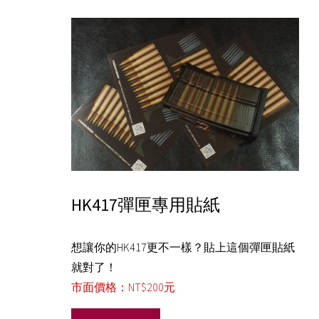
HK417彈匣專用貼紙
想讓你的HK417更不一樣？貼上這個彈匣貼紙
就對了！
市面價格：NT$200元